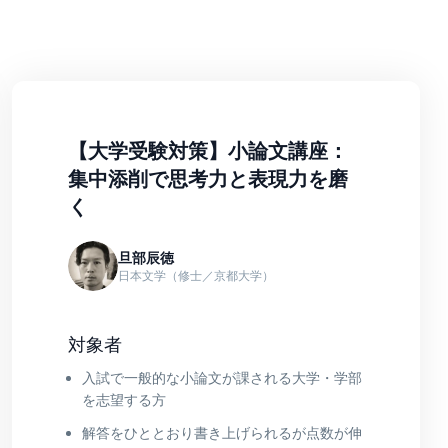
【大学受験対策】小論文講座：
集中添削で思考力と表現力を磨
く
旦部辰徳
日本文学（修士／京都大学）
対象者
入試で一般的な小論文が課される大学・学部
を志望する方
解答をひととおり書き上げられるが点数が伸