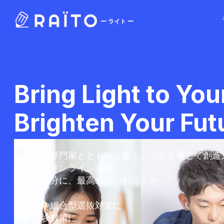
ー ライト ー
Bring Light to You
Brighten Your Fut
人文学の専門家とともに「書く」ことを通じて創造
めていくオンライン講座。
未来の自分に、最高のプレゼントを。
小論文や総合型選抜対策に
資格試験対策に