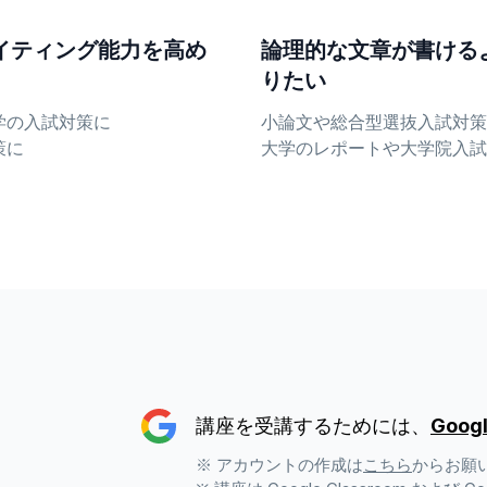
イティング能力を高め
論理的な文章が書ける
りたい
学の入試対策に
小論文や総合型選抜入試対策
策に
大学のレポートや大学院入試
講座を受講するためには、
Goo
※ アカウントの作成は
こちら
からお願