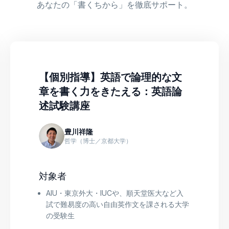
あなたの「書くちから」を徹底サポート。
【個別指導】英語で論理的な文
章を書く力をきたえる：英語論
述試験講座
豊川祥隆
哲学（博士／京都大学）
対象者
AIU・東京外大・IUCや、順天堂医大など入
試で難易度の高い自由英作文を課される大学
の受験生